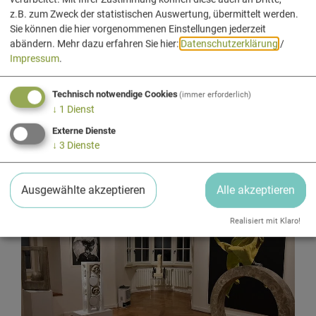
z.B. zum Zweck der statistischen Auswertung, übermittelt werden.
Sie können die hier vorgenommenen Einstellungen jederzeit
abändern.
Mehr dazu erfahren Sie hier:
Datenschutzerklärung
/
Impressum
.
Technisch notwendige Cookies
(immer erforderlich)
↓
1
Dienst
Markt Essing
Externe Dienste
↓
3
Dienste
geschlossen
,
öffnet Montag um 13 Uhr
Ausgewählte akzeptieren
Alle akzeptieren
Realisiert mit Klaro!