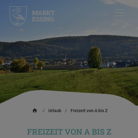
Menü
/
Urlaub
/
Freizeit von A bis Z
FREIZEIT VON A BIS Z