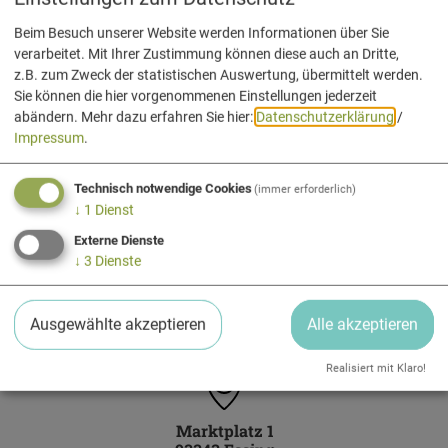
Beim Besuch unserer Website werden Informationen über Sie
Rathaus / Touristinformation
verarbeitet. Mit Ihrer Zustimmung können diese auch an Dritte,
z.B. zum Zweck der statistischen Auswertung, übermittelt werden.
Markt Essing
Sie können die hier vorgenommenen Einstellungen jederzeit
abändern.
Mehr dazu erfahren Sie hier:
Datenschutzerklärung
/
Impressum
.
Technisch notwendige Cookies
Öffnungszeiten
(immer erforderlich)
↓
1
Dienst
Montag bis Donnerstag: 13:00 bis 17:00 Uhr
Freitag: 13:00 bis 16:15 Uhr
Externe Dienste
↓
3
Dienste
1. Mai bis 31. Oktober
Montag bis Freitag: 10:00 bis 12:00 Uhr
Ausgewählte akzeptieren
Alle akzeptieren
Realisiert mit Klaro!
Marktplatz 1