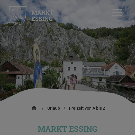
Menü
/
Urlaub
/
Freizeit von A bis Z
MARKT ESSING