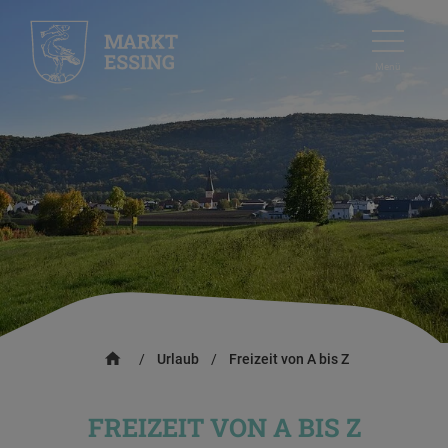
Menü
/
Urlaub
/
Freizeit von A bis Z
FREIZEIT VON A BIS Z