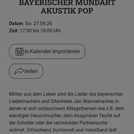
BAYERISCHER MUNDART
AKUSTIK POP
Datum
: So. 27.09.26
Zeit
: 17:00 bis 18:00 Uhr
in Kalender importieren
teilen
Facebook
Mitten aus dem Leben sind die Lieder des bayerischen
WhatsApp
Liedermachers und Gitarristen Jan Wannemacher, in
denen er sich unbeschwert Alltagsthemen wie z.B. dem
Link kopieren
elendigen Heuschnupfen, dem imaginären Teufel auf
der Schulter oder der verzwickten Partnersuche
E-Mail
widmet. Erfrischend, humorvoll und mitreißend lädt