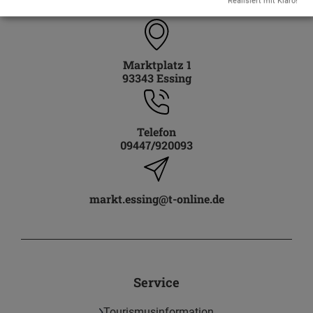
Realisiert mit Klaro!
Marktplatz 1
93343 Essing
Telefon
09447/920093
markt.essing@t-online.de
Service
Tourismusinformation