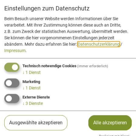
Einstellungen zum Datenschutz
Beim Besuch unserer Website werden Informationen über Sie
verarbeitet. Mit Ihrer Zustimmung können diese auch an Dritte,
z.B. zum Zweck der statistischen Auswertung, übermittelt werden.
Sie können die hier vorgenommenen Einstellungen jederzeit
abändern.
Mehr dazu erfahren Sie hier:
Datenschutzerklärung
/
Rathaus / Touristinformation
Impressum
.
Markt Essing
Technisch notwendige Cookies
(immer erforderlich)
↓
1
Dienst
Marketing
↓
1
Dienst
Öffnungszeiten
Externe Dienste
Montag bis Donnerstag: 13:00 bis 17:00 Uhr
↓
3
Dienste
Freitag: 13:00 bis 16:15 Uhr
1. Mai bis 31. Oktober
Ausgewählte akzeptieren
Alle akzeptieren
Montag bis Freitag: 10:00 bis 12:00 Uhr