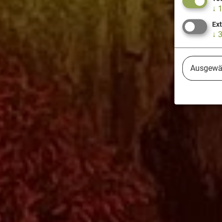
↓
Ex
↓
Ausgewäh