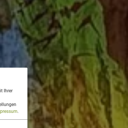
t Ihrer
n
ellungen
pressum
.