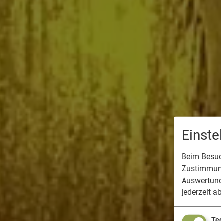
Einst
Beim Besuch
Zustimmung
Auswertung
jederzeit a
Te