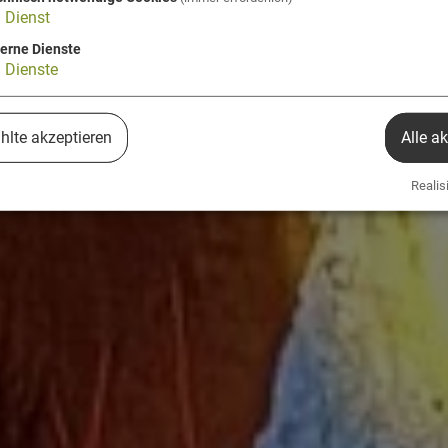
1
Dienst
terne Dienste
3
Dienste
lte akzeptieren
Alle a
Realisi