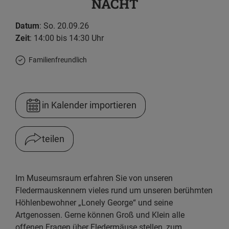
NACHT
Datum
: So. 20.09.26
Zeit
: 14:00 bis 14:30 Uhr
Familienfreundlich
in Kalender importieren
teilen
Facebook
Im Museumsraum erfahren Sie von unseren
WhatsApp
Fledermauskennern vieles rund um unseren berühmten
Höhlenbewohner „Lonely George“ und seine
Link kopieren
Artgenossen. Gerne können Groß und Klein alle
offenen Fragen über Fledermäuse stellen, zum
E-Mail