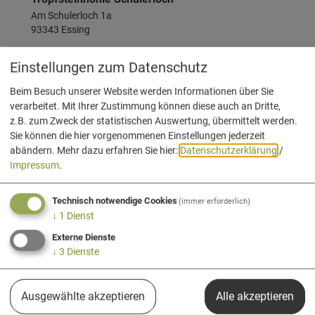
Am Schulerloch 1a
93343 Essing
09441 1796778
Einstellungen zum Datenschutz
Beim Besuch unserer Website werden Informationen über Sie
verarbeitet. Mit Ihrer Zustimmung können diese auch an Dritte,
z.B. zum Zweck der statistischen Auswertung, übermittelt werden.
Sie können die hier vorgenommenen Einstellungen jederzeit
abändern.
Mehr dazu erfahren Sie hier:
Datenschutzerklärung
/
Impressum
.
Technisch notwendige Cookies
(immer erforderlich)
↓
1
Dienst
Auch an diesem Ort
Externe Dienste
↓
3
Dienste
Ausgewählte akzeptieren
Alle akzeptieren