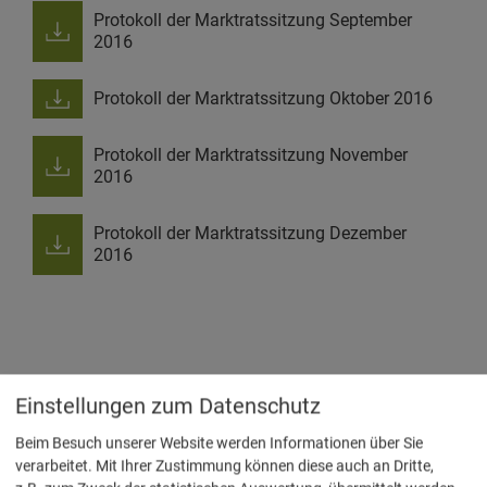
Protokoll der Marktratssitzung September
2016
Protokoll der Marktratssitzung Oktober 2016
Protokoll der Marktratssitzung November
2016
Protokoll der Marktratssitzung Dezember
2016
Einstellungen zum Datenschutz
Rathaus / Touristinformation
Beim Besuch unserer Website werden Informationen über Sie
verarbeitet. Mit Ihrer Zustimmung können diese auch an Dritte,
Markt Essing