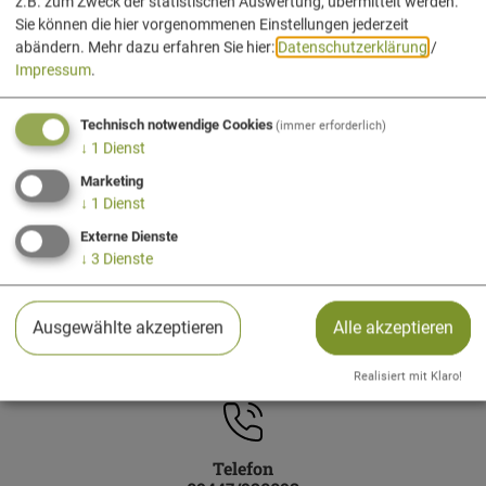
z.B. zum Zweck der statistischen Auswertung, übermittelt werden.
Sie können die hier vorgenommenen Einstellungen jederzeit
abändern.
Mehr dazu erfahren Sie hier:
Datenschutzerklärung
/
Impressum
.
Öffnungszeiten
Technisch notwendige Cookies
(immer erforderlich)
Montag bis Donnerstag: 13:00 bis 17:00 Uhr
↓
1
Dienst
Freitag: 13:00 bis 16:15 Uhr
Marketing
1. Mai bis 31. Oktober
↓
1
Dienst
Montag bis Freitag: 10:00 bis 12:00 Uhr
Externe Dienste
↓
3
Dienste
Ausgewählte akzeptieren
Alle akzeptieren
Marktplatz 1
Realisiert mit Klaro!
93343 Essing
Telefon