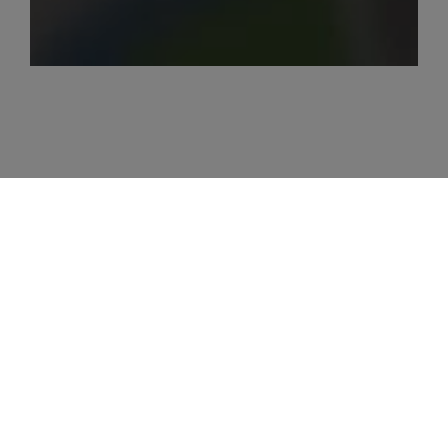
Rathaus / Touristinformation
Markt Essing
Öffnungszeiten
Montag bis Donnerstag: 13:00 bis 17:00 Uhr
Freitag: 13:00 bis 16:15 Uhr
1. Mai bis 31. Oktober