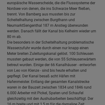
europäische Wasserscheide, die die Flusssysteme der
Nordsee von denen, die ins Schwarze Meer fließen,
trennt. Von Bamberg aus mussten bis zur
Scheitelhaltung zwischen Burgthann und
NeumarktSengenthal 187 m Anstieg überwunden
werden. Danach fällt der Kanal bis Kelheim wieder um
80 m ab.
Die besonders in der Scheitelhaltung problematische
Wasserzufuhr wurde durch einen nur knapp einen
Meter breiten Zuleitungskanal gelöst. 100 Schleusen
mussten gebaut werden, die von 55 Schleusenwärtern
betreut wurden. Einige der 66 Kanalhäuser - entworfen
von Leo von Klenze - sind bis heute erhalten und
gepflegt. Der Kanal besaß acht Häfen mit
Hafenmeister. Entlang der gesamten Kanalstrecke
waren in der Bauzeit zwischen 1834 und 1846 rund
6.000 Arbeiter mit Pickel, Spaten und Schaufel
gleichzeitig mit den Aushubarbeiten beschäftigt. Der
16 m breite und mit 1,5 m für die damalige Zeit