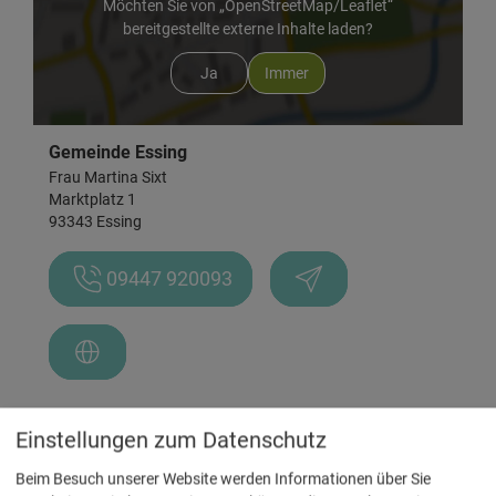
Möchten Sie von „OpenStreetMap/Leaflet“
bereitgestellte externe Inhalte laden?
Ja
Immer
Gemeinde Essing
Frau Martina Sixt
Marktplatz 1
93343 Essing
09447 920093
Einstellungen zum Datenschutz
Beim Besuch unserer Website werden Informationen über Sie