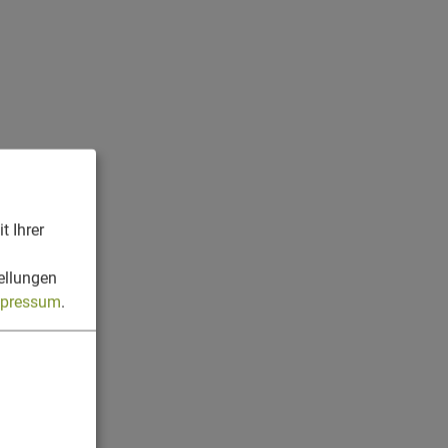
t Ihrer
n
ellungen
pressum
.