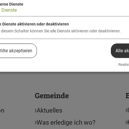
terne Dienste
3
Dienste
platz 1
Tele
 Essing
09447/
e Dienste aktivieren oder deaktivieren
 diesem Schalter können Sie alle Dienste aktivieren oder deaktivieren.
markt.essing@t-online.de
lte akzeptieren
Alle a
Realisi
Gemeinde
on
Aktuelles
Was erledige ich wo?