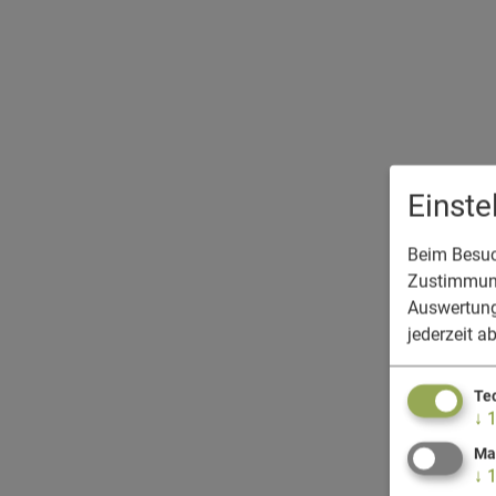
Einst
Beim Besuch
Zustimmung
Auswertung
jederzeit a
Te
↓
Ma
↓