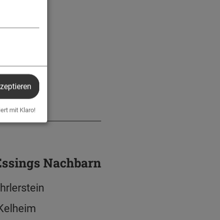
fon
920093
kzeptieren
ert mit Klaro!
Essings Nachbarn
Ihrlerstein
Kelheim