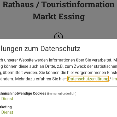
Rathaus / Touristinformation
Markt Essing
ellungen zum Datenschutz
Öffnungszeiten
Montag bis Donnerstag: 13:00 bis 17:00 Uhr
 unserer Website werden Informationen über Sie verarbeitet. Mi
 können diese auch an Dritte, z.B. zum Zweck der statistische
Freitag: 13:00 bis 16:15 Uhr
, übermittelt werden. Sie können die hier vorgenommenen Einst
bändern.
Mehr dazu erfahren Sie hier:
Datenschutzerklärung
/
Im
1. Mai bis 31. Oktober
Montag bis Freitag: 10:00 bis 12:00 Uhr
chnisch notwendige Cookies
(immer erforderlich)
1
Dienst
rketing
1
Dienst